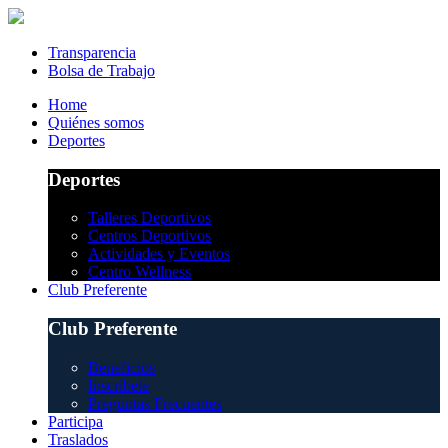
Transparencia
Bolsa de Trabajo
Home
Quiénes somos
Deportes
Deportes
Talleres Deportivos
Centros Deportivos
Actividades y Eventos
Centro Wellness
Club Preferente
Club Preferente
Beneficios
Inscríbete
Preguntas Frecuentes
Participa
Traslados