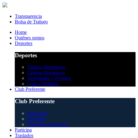
Transparencia
Bolsa de Trabajo
Home
Quiénes somos
Deportes
Deportes
Talleres Deportivos
Centros Deportivos
Actividades y Eventos
Centro Wellness
Club Preferente
Club Preferente
Beneficios
Inscríbete
Preguntas Frecuentes
Participa
Traslados