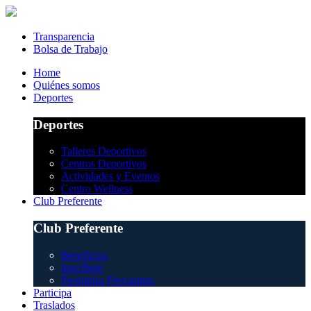
Transparencia
Bolsa de Trabajo
Home
Quiénes somos
Deportes
Deportes
Talleres Deportivos
Centros Deportivos
Actividades y Eventos
Centro Wellness
Club Preferente
Club Preferente
Beneficios
Inscríbete
Preguntas Frecuentes
Participa
Traslados